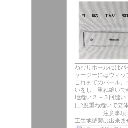
ねむりホールには
パ
ャージーにはウィ
これまでのパール、
いをし 重ね縫いで
地縫い２～３回縫い
に2度重ね縫いで立
注意事項
工生地縫製は出来ま