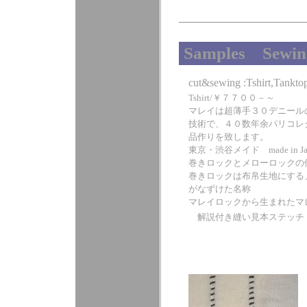
Samples Sewin
cut&sewing :Tshirt,Tanktop
Tshirt/￥７７００－～
マレイは超薄手３０デニール
技術で、４０数年余パリコレ
品作りを致します。
東京・渋谷メイド made in J
巻きロックとメローロックの
巻きロックは布帛生地にする、
がなずけた名称
マレイロックから生まれたマ
解説付き縫い見本ステッチ