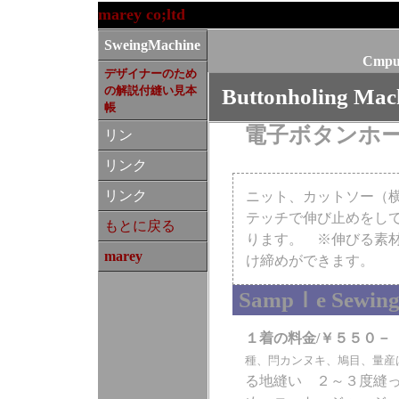
marey co;ltd
SweingMachine
Cmput
デザイナーのため
の解説付縫い見本
Buttonholing Mac
帳
#
電子ボタンホ
リン
リンク
リンク
ニット、カットソー（
テッチで伸び止めをし
もとに戻る
ります。 ※伸びる素
marey
け締めができます。
Sampｌe Sewi
１着の料金/￥５５０－
種、閂カンヌキ、鳩目、量産
る地縫い ２～３度縫