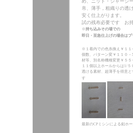
め、ニット・ジャージ
帛、薄手，粗織りの透
安く仕上がります。
試の残布必要です お
※
持ち込みその場での
即日・至急仕上げの場合はプ
※１着内での色糸換え￥１１
個数、パターン変￥１１０－
材等、別名称機種変更￥５５
１１個以上ホールからは1/
透ける素材、超薄手を得意と
す
最新のCPミシンによる釦ホ